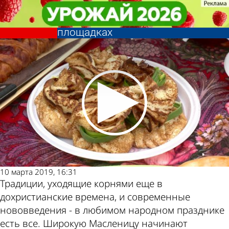
Культура
Культура
Жители и гости Пензы отметили
Жители и гости Пензы отметили
Масленицу на нескольких
Масленицу на нескольких
Другие
Погода и
площадках
площадках
новости
курсы
по теме
валют в
10 марта 2019, 16:31
Традиции, уходящие корнями еще в
дохристианские времена, и современные
Пензе
нововведения - в любимом народном празднике
есть все. Широкую Масленицу начинают