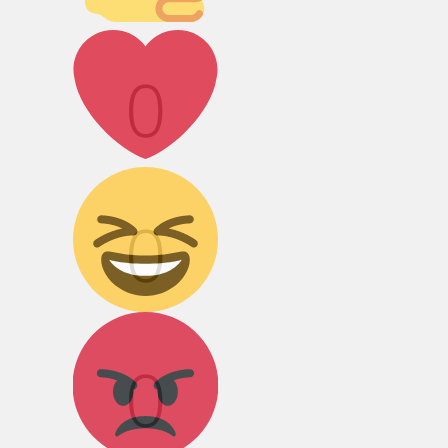
Лайк!
0
Дикий смех!
0
Агрессия!
0