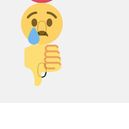
Грусть :(
0
Палец вниз!
0
0