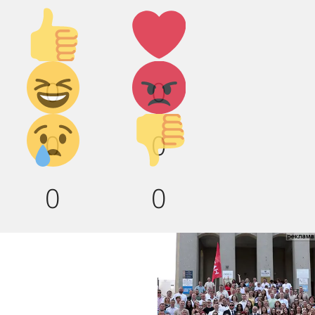
Палец
Лайк!
вверх!
Дикий
Агрессия!
0
0
смех!
Грусть :(
Палец
0
0
вниз!
0
0