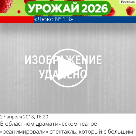
Культура
Культура
В Пензе представили
В Пензе представили
Другие новости
Погода и курсы
обновленную версию спектакля
обновленную версию спектакля
«Люкс № 13»
«Люкс № 13»
по теме
валют в Пензе
27 апреля 2018, 16:20
В областном драматическом театре
«реанимировали» спектакль, который с большим