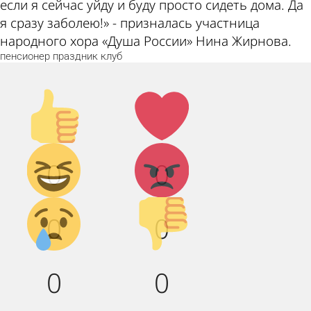
если я сейчас уйду и буду просто сидеть дома. Да
я сразу заболею!» - призналась участница
народного хора «Душа России» Нина Жирнова.
пенсионер
праздник
клуб
Палец
Лайк!
вверх!
Дикий
Агрессия!
0
0
смех!
Грусть :(
Палец
0
0
вниз!
0
0