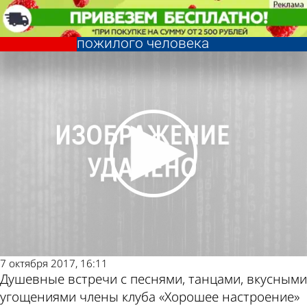
Культура
Члены клуба «Хорошее
настроение» отметили День
пожилого человека
Культура
Члены клуба «Хорошее
Другие новости
Погода и курсы
настроение» отметили День
пожилого человека
по теме
валют в Пензе
7 октября 2017, 16:11
Душевные встречи с песнями, танцами, вкусными
угощениями члены клуба «Хорошее настроение»