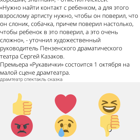
«Нужно найти контакт с ребенком, а для этого
взрослому артисту нужно, чтобы он поверил, что
он слоник, собачка, причем поверил настолько,
чтобы ребенок в это поверил, а это очень
сложно», - уточнил художественный
руководитель Пензенского драматического
театра Сергей Казаков.
Премьера «Рукавички» состоится 1 октября на
малой сцене драмтеатра.
драмтеатр
спектакль
сказка
Палец
Лайк!
Дикий
вверх!
смех!
Агрессия!
Грусть :
Палец
0
0
0
(
вниз!