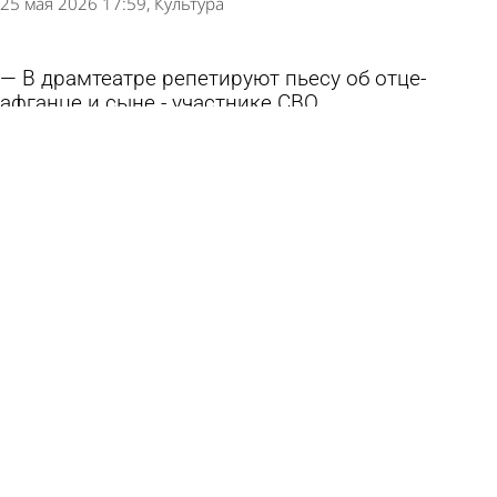
25 мая 2026 17:59
Культура
В драмтеатре репетируют пьесу об отце-
афганце и сыне - участнике СВО
23 апреля 2026 10:10
Культура
Губернатор сообщил об открытии большого
зала в «Кукольном доме»
1 апреля 2026 20:16
Культура
История Пензы: На месте драмтеатра
торговали мясом и забивали скот
4 февраля 2026 07:34
История
В «Кукольном доме» готовят новую