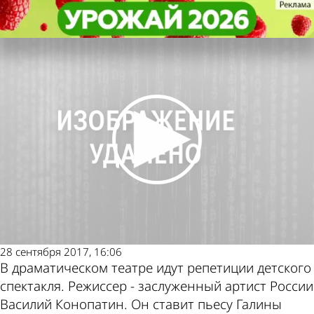
Культура
Культура
Драмтеатр готовит премьеру
Драмтеатр готовит премьеру
Другие новости по
Погода и курсы
детского спектакля «Рукавичка»
детского спектакля «Рукавичка»
теме
валют в Пензе
28 сентября 2017, 16:06
В драматическом театре идут репетиции детского
спектакля. Режиссер - заслуженный артист России
Василий Конопатин. Он ставит пьесу Галины