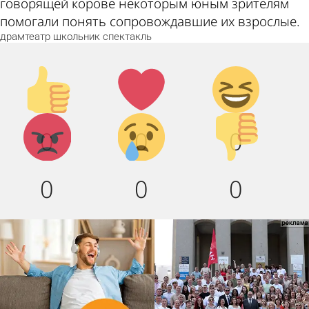
говорящей корове некоторым юным зрителям
помогали понять сопровождавшие их взрослые.
драмтеатр
школьник
спектакль
Палец
Лайк!
Дикий
вверх!
смех!
Агрессия!
Грусть :
Палец
0
0
0
(
вниз!
0
0
0