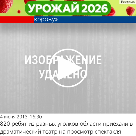
Культура
Культура
В драмтеатре школьникам
В драмтеатре школьникам
Другие новости по
Погода и курсы
области показали «Королевскую
области показали «Королевскую
корову»
корову»
теме
валют в Пензе
4 июня 2013, 16:30
820 ребят из разных уголков области приехали в
драматический театр на просмотр спектакля