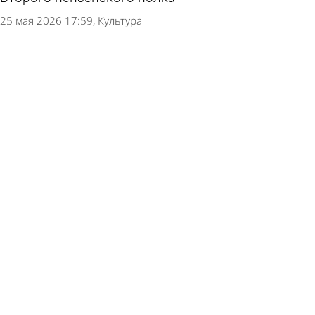
25 мая 2026 17:59
Культура
Психолог предостерегла родителей от платы
детям за хорошие оценки
24 мая 2026 12:33
В стране и мире
В Госдуме высказались об идее проводить
уроки для школьников на ковриках на улице
4 мая 2026 15:12
В стране и мире
В драмтеатре репетируют пьесу об отце-
афганце и сыне - участнике СВО
23 апреля 2026 10:10
Культура