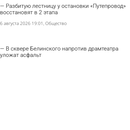
Разбитую лестницу у остановки «Путепровод»
восстановят в 2 этапа
6 августа 2026 19:01
Общество
В сквере Белинского напротив драмтеатра
уложат асфальт
6 августа 2026 16:35
Общество
В Никольске готовятся к открытию
обновленного музея стекла и хрусталя
6 августа 2026 10:52
Культура