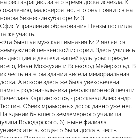
на реставрацию, за это время доска исчезла. К
сожалению, маловероятно, что она появится на
новом бизнес-инкубаторе № 3.
Офис Управления образования Пензы постигла
та же участь.
«Эта бывшая мужская гимназия № 2 является
жемчужиной пензенской истории. Здесь учились
выдающиеся деятели нашей культуры: прежде
всего, Иван Мозжухин и Всеволод Мейерхольд. В
их честь на этом здании висела мемориальная
доска. А вскоре здесь же была увековечена
память родоначальника революционной печати
Вячеслава Карпинского», - рассказал Александр
Тюстин. Обеих мраморных досок давно уже нет.
На здании бывшего землемерного училища
(улица Володарского, 6), ныне филиала
университета, когда-то была доска в честь
Василия Попова, первого академика-геодезиста.