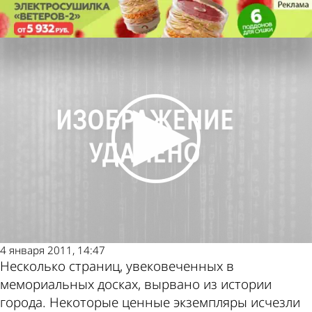
Культура
Реконструкция стирает следы в
истории Пензы
Культура
Реконструкция стирает следы в
истории Пензы
Другие
Погода и
новости по
курсы валют
теме
в Пензе
4 января 2011, 14:47
Несколько страниц, увековеченных в
мемориальных досках, вырвано из истории
города. Некоторые ценные экземпляры исчезли