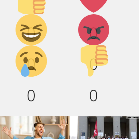
Дикий
Агрессия!
0
0
смех!
Грусть :(
Палец
0
0
вниз!
0
0