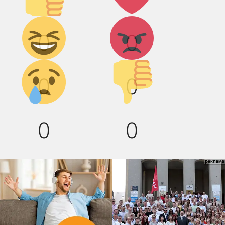
Дикий
Агрессия!
0
0
смех!
Грусть :(
Палец
0
0
вниз!
0
0