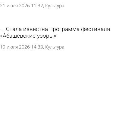
21 июля 2026 11:32
Культура
Стала известна программа фестиваля
«Абашевские узоры»
19 июля 2026 14:33
Культура
Назван приятный способ замедлить старение
организма
15 июля 2026 11:33
В стране и мире
В сквере Давыдова пройдет фестиваль
«Сказка - улицам города»
11 июля 2026 10:19
Культура