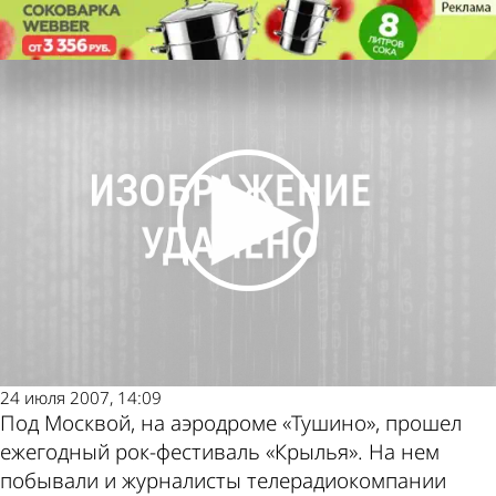
Культура
Фестиваль «Крылья» охраняли
три тысячи милиционеров
Культура
Фестиваль «Крылья» охраняли
три тысячи милиционеров
Другие новости
Погода и курсы
по теме
валют в Пензе
24 июля 2007, 14:09
Под Москвой, на аэродроме «Тушино», прошел
ежегодный рок-фестиваль «Крылья». На нем
побывали и журналисты телерадиокомпании