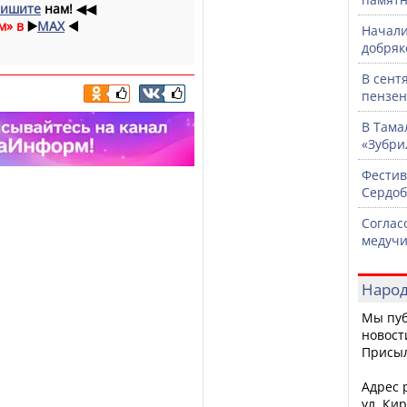
ишите
нам!
◀◀
м» в
▶️
MAX
◀️
Начали
добряк
В сент
пензен
В Тама
«Зубри
Фестив
Сердоб
Соглас
медучи
Народ
Мы пуб
новост
Присы
Адрес р
ул. Кир