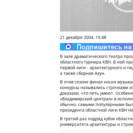
21 декабря 2004, 15:48
В зале драматического театра пр
областного турнира КВН. В ней пр
первой лиги - архитектурного и пе
а также сборная Ахун.
В этом сезоне финал носил музыка
конкурсы назывались строчками и
доказали, что петь умеют. Особен
«Владимирский централ» в исполне
обычно, самыми популярными был
президента областной лиги КВН Н
В третий раз подряд кубок област
университета архитектуры и строи