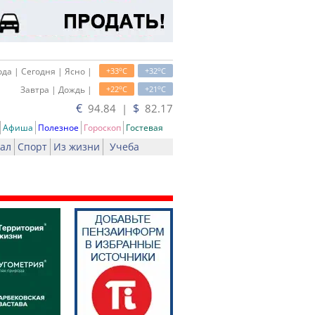
o
o
да | Сегодня | Ясно |
+33
C
+32
C
o
o
Завтра | Дождь |
+22
C
+21
C
€
$
94.84 |
82.17
Афиша
Полезное
Гороскоп
Гостевая
ал
Спорт
Из жизни
Учеба