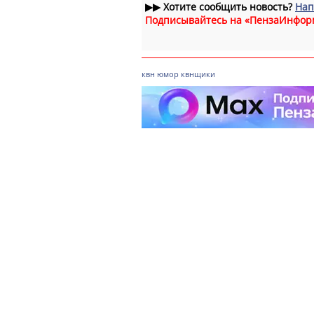
▶▶
Хотите сообщить новость?
Нап
Подписывайтесь на «ПензаИнфор
квн
юмор
квнщики