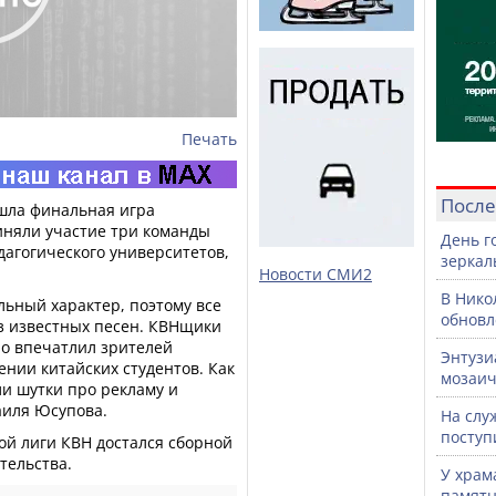
Печать
После
ошла финальная игра
иняли участие три команды
День г
дагогического университетов,
зеркал
Новости СМИ2
В Нико
льный характер, поэтому все
обновл
з известных песен. КВНщики
но впечатлил зрителей
Энтузи
нии китайских студентов. Как
мозаич
и шутки про рекламу и
аиля Юсупова.
На слу
поступ
ной лиги КВН достался сборной
тельства.
У храм
памятн