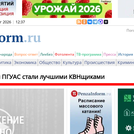
вг 2026
|
12:37
Пого
 народа
Вопрос-ответ
Ликбез
Фотолента
ТВ-программа
Пресса
История
итика
Экономика
Общество
Культура
Происшествия
Кримин
ы ПГУАС стали лучшими КВНщиками