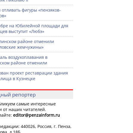
 отливать фигуры «пензяков-
ов»
ябре на Юбилейной площади для
цев выступит «Любэ»
линском районе отменили
ловские жемчужины»
аль воздухоплавания в
ском районе отменили
ован проект реставрации здания
лища в Кузнецке
ный репортер
ликуем самые интересные
и от наших читателей.
лайте:
editor
@penzainform.ru
едакции: 440026, Россия, г. Пенза,
ова, д.18Б.