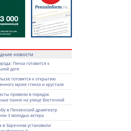
дние новости
орода: Пенза готовится к
ьной дате
льске готовятся к открытию
енного музея стекла и хрусталя
асты привели в порядок
ные панно на улице Восточной
жбу в Пензенский драмтеатр
или 3 молодых актера
а в Заречном установили
ик Николаю II