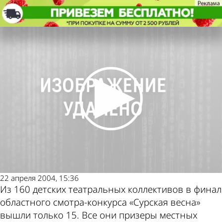
Культура
Лучшие лицедеи собрались на
«Сурскую весну»
Культура
Лучшие лицедеи собрались на
Другие новости
Погода и курсы
«Сурскую весну»
по теме
валют в Пензе
22 апреля 2004, 15:36
Из 160 детских театральных коллективов в финал
областного смотра-конкурса «Сурская весна»
вышли только 15. Все они призеры местных