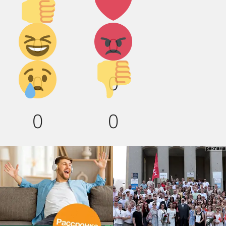
вверх!
Дикий
Агрессия!
0
0
смех!
Грусть :(
Палец
0
0
вниз!
0
0