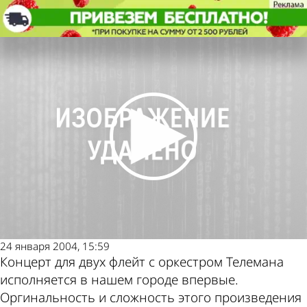
Культура
В Пензе впервые прозвучал
концерт Телемана
Культура
В Пензе впервые прозвучал
концерт Телемана
Другие новости
Погода и курсы
по теме
валют в Пензе
24 января 2004, 15:59
Концерт для двух флейт с оркестром Телемана
исполняется в нашем городе впервые.
Оргинальность и сложность этого произведения