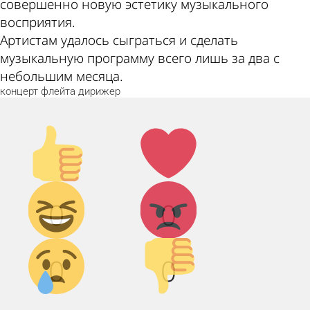
совершенно новую эстетику музыкального
восприятия.
Артистам удалось сыграться и сделать
музыкальную программу всего лишь за два с
небольшим месяца.
концерт
флейта
дирижер
Палец
Лайк!
вверх!
Дикий
Агрессия!
0
0
смех!
Грусть :(
Палец
0
0
вниз!