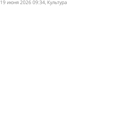
19 июня 2026 09:34
Культура
В Пензе репетируют пролог для XVI
Всероссийского сельского Сабантуя
17 июня 2026 10:17
Культура
В Пензе начали устраивать концерты для
сотрудников заводов
16 июня 2026 12:09
Культура
Обнародована афиша мероприятий на День
России в Пензе
9 июня 2026 17:31
Общество