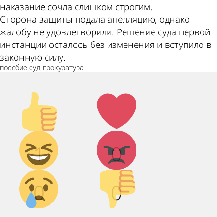
наказание сочла слишком строгим.
Сторона защиты подала апелляцию, однако
жалобу не удовлетворили. Решение суда первой
инстанции осталось без изменения и вступило в
законную силу.
пособие
суд
прокуратура
Палец
Лайк!
вверх!
Дикий
Агрессия!
1
0
смех!
Грусть :(
Палец
0
0
вниз!