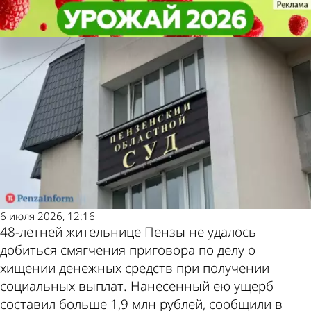
Криминал
Криминал
Пензячке, незаконно получившей
Пензячке, незаконно получившей
пособия, не смягчили приговор
пособия, не смягчили приговор
Другие новости
Погода и курсы
по теме
валют в Пензе
6 июля 2026, 12:16
48-летней жительнице Пензы не удалось
добиться смягчения приговора по делу о
хищении денежных средств при получении
социальных выплат. Нанесенный ею ущерб
составил больше 1,9 млн рублей, сообщили в