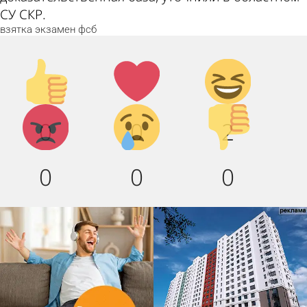
СУ СКР.
взятка
экзамен
фсб
Палец
Лайк!
Дикий
вверх!
смех!
Агрессия!
Грусть
Палец
0
0
2
:(
вниз!
0
0
0