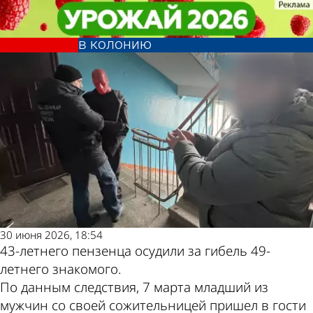
Криминал
Криминал
Пензенца, сбросившего
Пензенца, сбросившего
знакомого с лестницы, отправили
знакомого с лестницы, отправили
Другие новости
Погода и курсы
в колонию
в колонию
по теме
валют в Пензе
30 июня 2026, 18:54
43-летнего пензенца осудили за гибель 49-
летнего знакомого.
По данным следствия, 7 марта младший из
мужчин со своей сожительницей пришел в гости