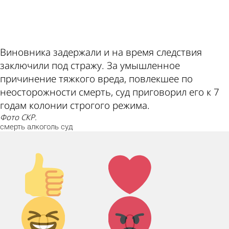
ad
Виновника задержали и на время следствия
заключили под стражу. За умышленное
причинение тяжкого вреда, повлекшее по
неосторожности смерть, суд приговорил его к 7
годам колонии строгого режима.
Фото СКР.
смерть
алкоголь
суд
Палец
Лайк!
вверх!
Дикий
Агрессия!
0
0
смех!