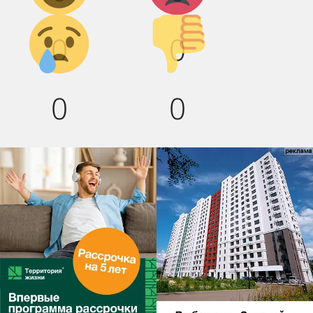
Грусть :(
Палец
0
0
вниз!
0
0