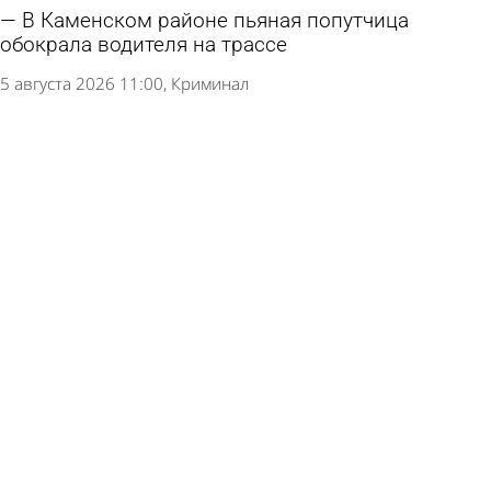
В Каменском районе пьяная попутчица
обокрала водителя на трассе
5 августа 2026 11:00
Криминал
Жительница Кузнецкого района отстояла свою
репутацию в суде
5 августа 2026 09:23
Из жизни
Убившая сожителя пензячка не смогла
доказать, что он наткнулся на нож
4 августа 2026 17:29
Криминал
В Сосновоборске за падение наледи с крыши
дома назначили штраф