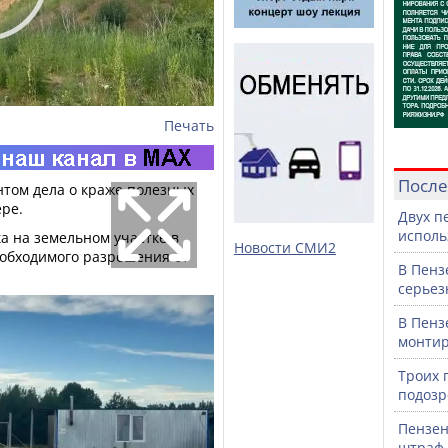
Печать
После
нтом дела о краже полезных
ре.
Двух п
исполь
а на земельном участке в
Новости СМИ2
обходимого разрешения от
В Пенз
серьез
В Пенз
монтир
Троих 
подозр
Пензен
штраф 