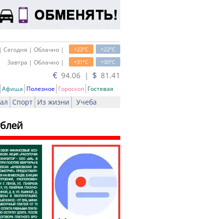
o
o
| Сегодня | Облачно |
+23
C
+22
C
o
o
Завтра | Облачно |
+31
C
+30
C
€
$
94.06 |
81.41
Афиша
Полезное
Гороскоп
Гостевая
ал
Спорт
Из жизни
Учеба
ублей