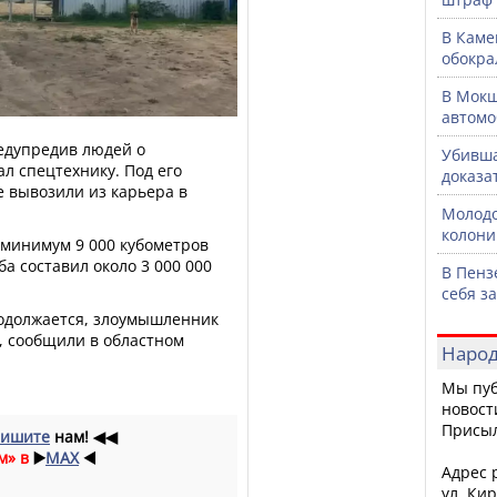
В Каме
обокра
В Мокш
автомо
редупредив людей о
Убивша
л спецтехнику. Под его
доказа
 вывозили из карьера в
Молодо
колони
 минимум 9 000 кубометров
а составил около 3 000 000
В Пенз
себя з
родолжается, злоумышленник
, сообщили в областном
Народ
Мы пуб
новост
Присы
ишите
нам!
◀◀
м» в
▶️
MAX
◀️
Адрес р
ул. Кир