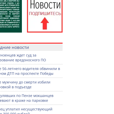
дние новости
ензенцев ждет суд за
зование вредоносного ПО
е 56-летнего водителя обвинили в
ном ДТП на проспекте Победы
е мужчину до смерти избили
овкой в подъезде
гулявших по Пензе мокшанцев
евают в краже на парковке
ец уплатил несуществующий
в 300 000 рублей