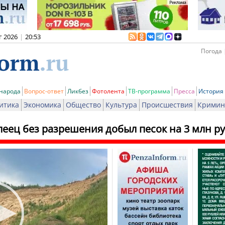
г 2026
|
20:53
Погода 
 народа
Вопрос-ответ
Ликбез
Фотолента
ТВ-программа
Пресса
История
итика
Экономика
Общество
Культура
Происшествия
Кримин
еец без разрешения добыл песок на 3 млн р