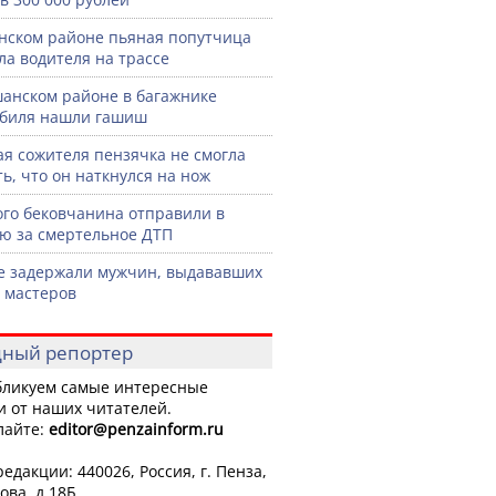
нском районе пьяная попутчица
ла водителя на трассе
анском районе в багажнике
биля нашли гашиш
я сожителя пензячка не смогла
ть, что он наткнулся на нож
го бековчанина отправили в
ю за смертельное ДТП
е задержали мужчин, выдававших
а мастеров
ный репортер
ликуем самые интересные
и от наших читателей.
лайте:
editor
@penzainform.ru
едакции: 440026, Россия, г. Пенза,
ова, д.18Б.