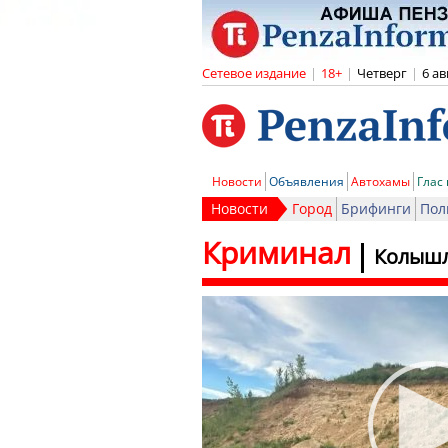
Сетевое издание
|
18+
|
Четверг
|
6 ав
Новости
Объявления
Автохамы
Глас
Новости
Город
Брифинги
Пол
Криминал
Колышл