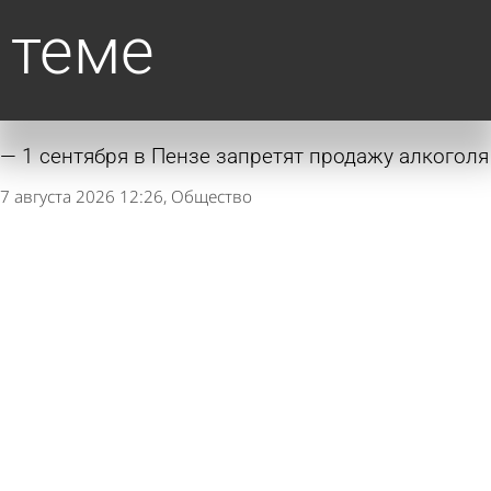
теме
1 сентября в Пензе запретят продажу алкоголя
7 августа 2026 12:26
Общество
В Пензе мужчину до смерти избили
монтировкой в подъезде
6 августа 2026 11:45
Криминал
Убившая сожителя пензячка не смогла
доказать, что он наткнулся на нож