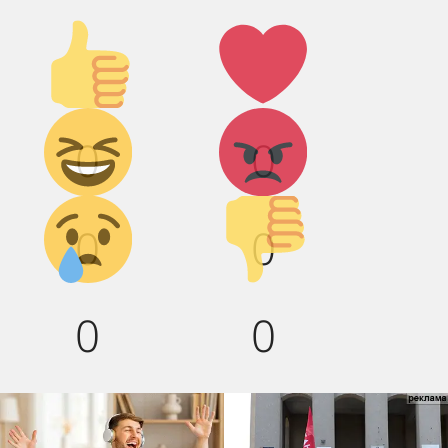
Палец
Лайк!
вверх!
Дикий
Агрессия!
0
0
смех!
Грусть :(
Палец
0
0
вниз!
0
0