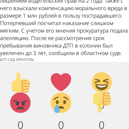
лишением водительских прав на 2 года. Также с
него взыскали компенсацию морального вреда в
размере 1 млн рублей в пользу пострадавшего.
Потерпевший посчитал наказание слишком
мягким. С учетом его мнения прокуратура подала
апелляцию. После ее рассмотрения срок
пребывания виновника ДТП в колонии был
увеличен до 3 лет, сообщили в областном суде.
дтп
суд
алкоголь
Палец
Лайк!
Дикий
вверх!
смех!
Агрессия!
Грусть :
Палец
0
0
0
(
вниз!
0
0
0