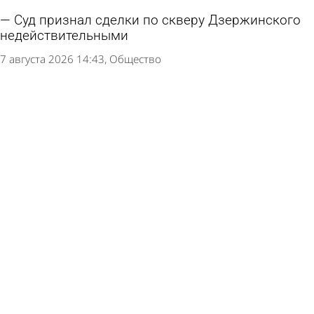
Суд признал сделки по скверу Дзержинского
недействительными
7 августа 2026 14:43
Общество
1 сентября в Пензе запретят продажу алкоголя
7 августа 2026 12:26
Общество
Момент смертельного ДТП под
Сосновоборском попал на видео
7 августа 2026 09:33
Происшествия
Под Сосновоборском 18-летний водитель
насмерть сбил велосипедиста
6 августа 2026 19:46
Происшествия