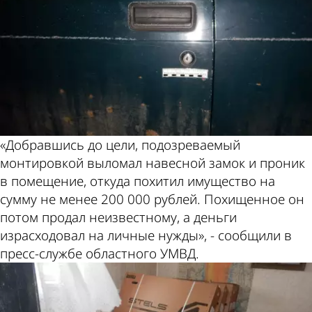
«Добравшись до цели, подозреваемый
монтировкой выломал навесной замок и проник
в помещение, откуда похитил имущество на
сумму не менее 200 000 рублей. Похищенное он
потом продал неизвестному, а деньги
израсходовал на личные нужды», - сообщили в
пресс-службе областного УМВД.