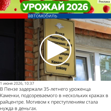
Криминал
Криминал
Уроженец Каменки из-за нужды
Уроженец Каменки из-за нужды
ограбил склад и угнал
ограбил склад и угнал
Другие
Погода и
автомобиль
автомобиль
новости
курсы
по теме
валют в
1 июня 2026, 10:37
Пензе
В Пензе задержали 35-летнего уроженца
Каменки, подозреваемого в нескольких кражах в
райцентре. Мотивом к преступлениям стала
нужда в деньгах.