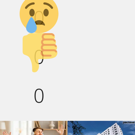
0
Палец вниз!
0
0