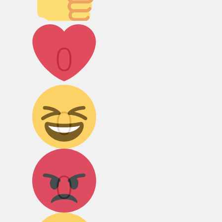
Лайк!
0
Дикий смех!
0
Агрессия!
0
Грусть :(