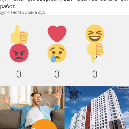
работ.
хулиганство
драка
суд
Палец
Лайк!
Дикий
вверх!
смех!
Агрессия!
Грусть
Палец
1
0
0
:(
вниз!
0
0
0