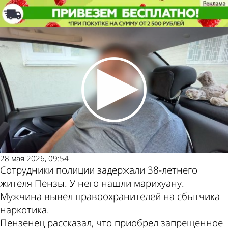
Криминал
В Пензе перекрыли канал сбыта
марихуаны
Криминал
В Пензе перекрыли канал сбыта
марихуаны
Другие новости
Погода и курсы
по теме
валют в Пензе
28 мая 2026, 09:54
Сотрудники полиции задержали 38-летнего
жителя Пензы. У него нашли марихуану.
Мужчина вывел правоохранителей на сбытчика
наркотика.
Пензенец рассказал, что приобрел запрещенное