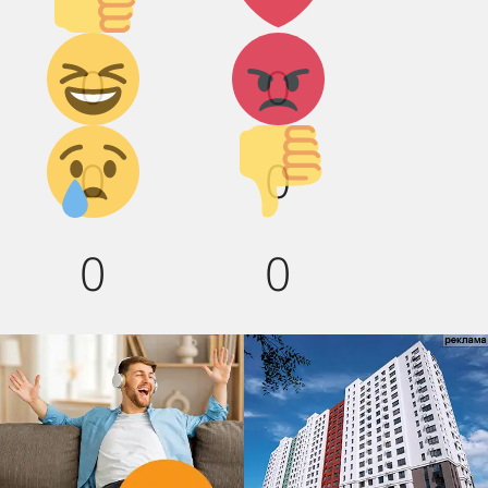
Дикий
Агрессия!
0
0
смех!
Грусть :(
Палец
0
0
вниз!
0
0