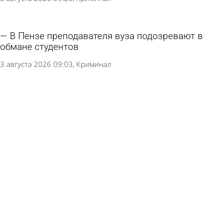
В Пензе преподавателя вуза подозревают в
обмане студентов
3 августа 2026 09:03
Криминал
Житель Спутника в отсутствие денег
обворовывал местный магазин
2 августа 2026 11:32
Криминал
Мошенники записали аудиоспектакль для
жительницы Бессоновского района
31 июля 2026 11:47
Криминал