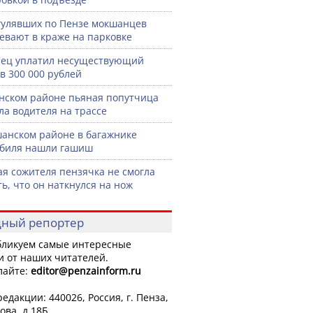
гулявших по Пензе мокшанцев
евают в краже на парковке
ец уплатил несуществующий
в 300 000 рублей
нском районе пьяная попутчица
ла водителя на трассе
анском районе в багажнике
биля нашли гашиш
я сожителя пензячка не смогла
ть, что он наткнулся на нож
ный репортер
ликуем самые интересные
и от наших читателей.
лайте:
editor
@penzainform.ru
едакции: 440026, Россия, г. Пенза,
ова, д.18Б.