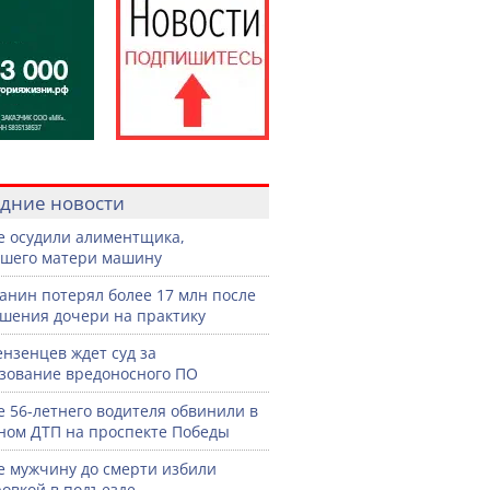
дние новости
е осудили алиментщика,
шего матери машину
анин потерял более 17 млн после
шения дочери на практику
ензенцев ждет суд за
зование вредоносного ПО
е 56-летнего водителя обвинили в
ном ДТП на проспекте Победы
е мужчину до смерти избили
овкой в подъезде