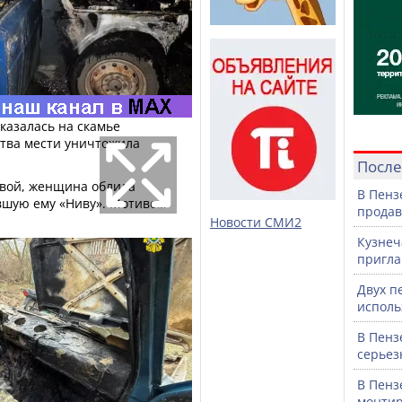
казалась на скамье
ства мести уничтожила
После
езвой, женщина облила
В Пенз
вшую ему «Ниву». Мотивом
продав
Новости СМИ2
Кузнеч
пригла
Двух п
исполь
В Пенз
серьез
В Пенз
монтир