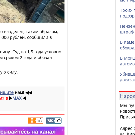
Троих 
подозр
Пензен
о владелец, таким образом,
штраф 
 000 рублей, сообщили в
В Каме
обокра
ину. Суд на 1,5 года условно
 сроком 2 года и обязал
В Мокш
автомо
ую силу.
Убивша
доказа
ишите
нам!
◀◀
Народ
м» в
▶️
MAX
◀️
Мы пуб
новост
Присы
Адрес р
ул. Кир