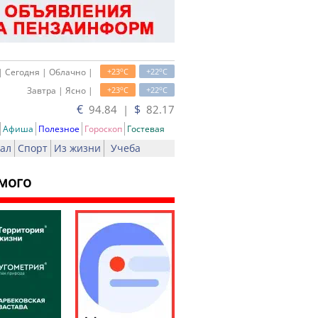
o
o
| Сегодня | Облачно |
+23
C
+22
C
o
o
Завтра | Ясно |
+23
C
+22
C
€
$
94.84 |
82.17
Афиша
Полезное
Гороскоп
Гостевая
ал
Спорт
Из жизни
Учеба
омого
ь