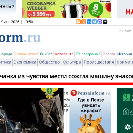
9 авг 2026
|
13:50
Погода 
 народа
Вопрос-ответ
Ликбез
Фотолента
ТВ-программа
Пресса
История
итика
Экономика
Общество
Культура
Происшествия
Кримин
чанка из чувства мести сожгла машину знак
19
Печат
мая
2026,
18:49