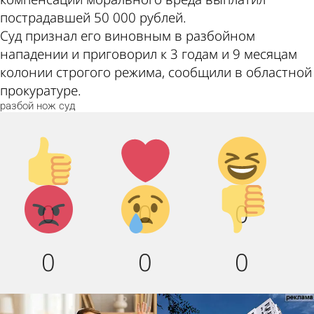
пострадавшей 50 000 рублей.
Суд признал его виновным в разбойном
нападении и приговорил к 3 годам и 9 месяцам
колонии строгого режима, сообщили в областной
прокуратуре.
разбой
нож
суд
Палец
Лайк!
Дикий
вверх!
смех!
Агрессия!
Грусть :
Палец
0
0
0
(
вниз!
0
0
0