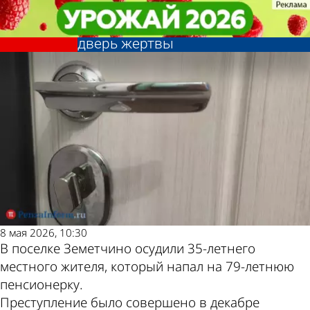
Криминал
Криминал
В п. Земетчино разбойник
В п. Земетчино разбойник
Другие новости по
Погода и курсы
прикрылся шарфом и постучал в
прикрылся шарфом и постучал в
дверь жертвы
дверь жертвы
теме
валют в Пензе
8 мая 2026, 10:30
В поселке Земетчино осудили 35-летнего
местного жителя, который напал на 79-летнюю
пенсионерку.
Преступление было совершено в декабре