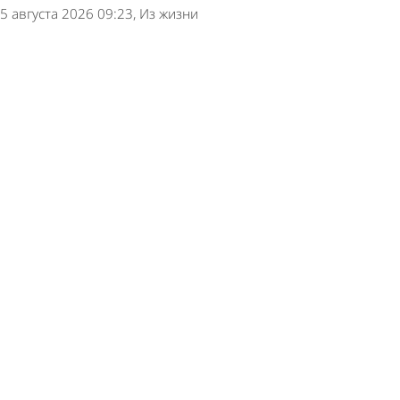
5 августа 2026 09:23
Из жизни
Убившая сожителя пензячка не смогла
доказать, что он наткнулся на нож
4 августа 2026 17:29
Криминал
В Сосновоборске за падение наледи с крыши
дома назначили штраф
4 августа 2026 13:25
Из жизни
Молодого бековчанина отправили в колонию
за смертельное ДТП
4 августа 2026 12:15
Криминал
В Пензе вынесли приговор двум курьерам