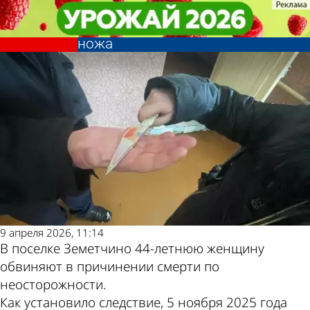
Криминал
Криминал
В поселке Земетчино мужчина
В поселке Земетчино мужчина
Другие новости по
Погода и курсы
случайно погиб при передаче
случайно погиб при передаче
ножа
ножа
теме
валют в Пензе
9 апреля 2026, 11:14
В поселке Земетчино 44-летнюю женщину
обвиняют в причинении смерти по
неосторожности.
Как установило следствие, 5 ноября 2025 года