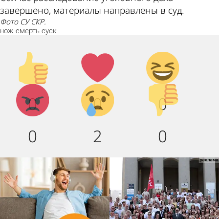
завершено, материалы направлены в суд.
Фото СУ СКР.
нож
смерть
суск
Палец
Лайк!
Дикий
вверх!
смех!
Агрессия!
Грусть
Палец
0
0
0
:(
вниз!
0
2
0