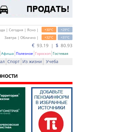
o
o
да | Сегодня | Ясно |
+30
C
+29
C
o
o
Завтра | Облачно |
+32
C
+31
C
€
$
93.19 |
80.93
Афиша
Полезное
Гороскоп
Гостевая
ал
Спорт
Из жизни
Учеба
вности
ь