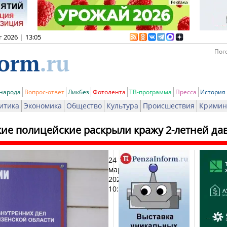
г 2026
|
13:05
Пого
 народа
Вопрос-ответ
Ликбез
Фотолента
ТВ-программа
Пресса
История
итика
Экономика
Общество
Культура
Происшествия
Кримин
кие полицейские раскрыли кражу 2-летней да
24
Печат
марта
2026,
10:54