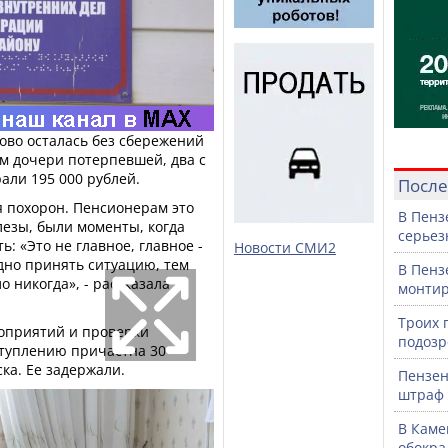
ово осталась без сбережений
м дочери потерпевшей, два с
али 195 000 рублей.
После
я похорон. Пенсионерам это
В Пенз
лезы, были моменты, когда
серьез
: «Это не главное, главное -
Новости СМИ2
удно принять ситуацию, тем
В Пенз
о никогда», - рассказала
монтир
Троих 
оприятий и проверки
подозр
ступлению причастна 30-
ка. Ее задержали.
Пензен
штраф 
В Каме
обокра