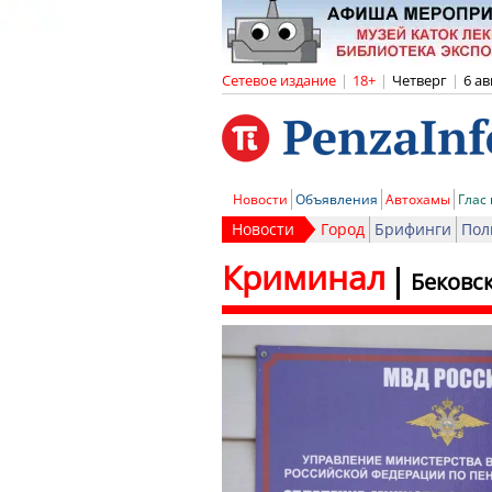
Сетевое издание
|
18+
|
Четверг
|
6 ав
Новости
Объявления
Автохамы
Глас
Новости
Город
Брифинги
Пол
Криминал
Бековс