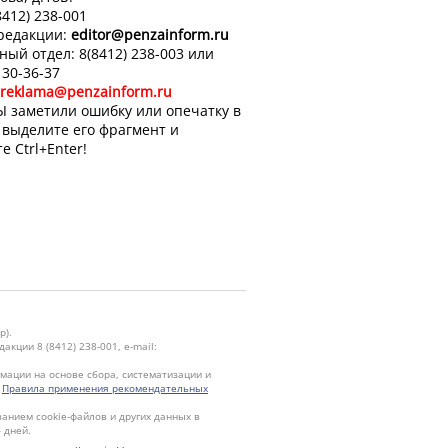
8412) 238-001
 редакции:
editor
@penzainform.ru
ный отдел: 8(8412) 238-003 или
 30-36-37
reklama@penzainform.ru
Ы заметили ошибку или опечатку в
, выделите его фрагмент и
е Ctrl+Enter!
р).
кции 8 (8412) 238-001, e-mail:
ации на основе сбора, систематизации и
.
Правила применения рекомендательных
ванием cookie-файлов и других данных в
 дней.