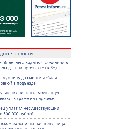
дние новости
е 56-летнего водителя обвинили в
ном ДТП на проспекте Победы
е мужчину до смерти избили
овкой в подъезде
гулявших по Пензе мокшанцев
евают в краже на парковке
ец уплатил несуществующий
в 300 000 рублей
нском районе пьяная попутчица
ла водителя на трассе