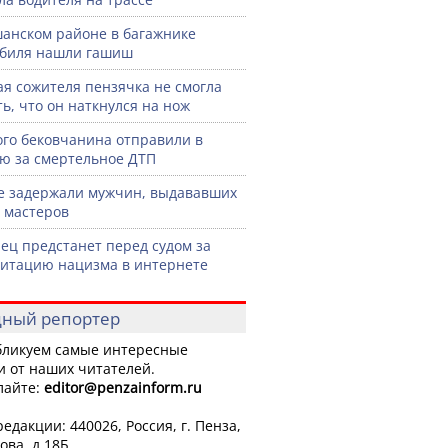
анском районе в багажнике
биля нашли гашиш
я сожителя пензячка не смогла
ть, что он наткнулся на нож
го бековчанина отправили в
ю за смертельное ДТП
е задержали мужчин, выдававших
а мастеров
ец предстанет перед судом за
итацию нацизма в интернете
ный репортер
ликуем самые интересные
и от наших читателей.
лайте:
editor
@penzainform.ru
едакции: 440026, Россия, г. Пенза,
ова, д.18Б.