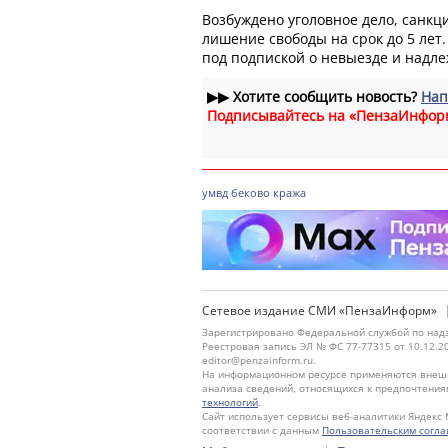
Возбуждено уголовное дело, санкц
лишение свободы на срок до 5 ле
под подпиской о невыезде и надл
▶▶
Хотите сообщить новость?
Нап
Подписывайтесь на «ПензаИнфор
умвд
беково
кража
Сетевое издание СМИ «ПензаИнформ»
Зарегистрировано Федеральной службой по надз
Реестровая запись ЭЛ № ФС 77-77315 от 10.12.2
editor@penzainform.ru.
На информационном ресурсе применяются внешн
анализа сведений, относящихся к предпочтения
технологий
.
Сайт использует сервисы веб-аналитики Яндекс 
соответствии с данным
Пользовательским согл