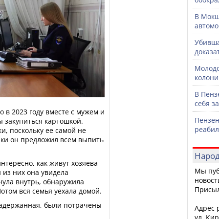
В Мокш
автомо
Убивша
доказа
Молодо
колони
В Пенз
себя з
 в 2023 году вместе с мужем и
Пензен
ы закупиться картошкой.
реабил
и, поскольку ее самой не
лки он предложил всем выпить
Народ
интересно, как живут хозяева
Мы пуб
 из них она увидела
новост
нула внутрь, обнаружила
Присы
отом вся семья уехала домой.
задержанная, были потрачены
Адрес р
ул. Кир