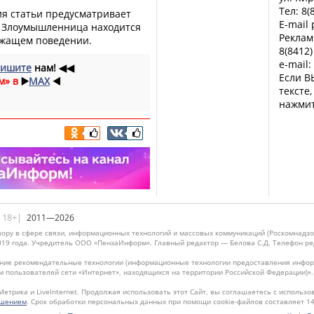
Тел: 8(
ия статьи предусматривает
E-mail
т. Злоумышленница находится
Реклам
ежащем поведении.
8(8412)
e-mail:
ишите
нам!
◀◀
Если В
м» в
▶️
MAX
◀️
тексте
нажмит
|18+|
2011—2026
ору в сфере связи, информационных технологий и массовых коммуникаций (Роскомнадзо
019 года. Учредитель ООО «ПензаИнформ». Главный редактор — Белова С.Д. Телефон реда
ие рекомендательные технологии (информационные технологии предоставления информ
м пользователей сети «Интернет», находящихся на территории Российской Федерации)»
Метрика и LiveInternet. Продолжая использовать этот Сайт, вы соглашаетесь с использо
ашением
. Срок обработки персональных данных при помощи cookie-файлов составляет 14