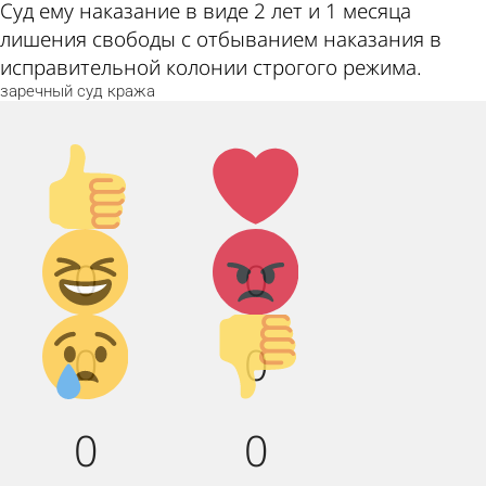
Суд ему наказание в виде 2 лет и 1 месяца
лишения свободы с отбыванием наказания в
исправительной колонии строгого режима.
заречный
суд
кража
Палец
Лайк!
вверх!
Дикий
Агрессия!
0
0
смех!
Грусть :(
Палец
0
0
вниз!
0
0