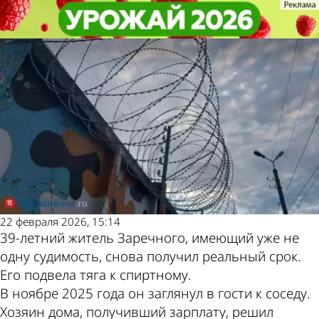
Криминал
Криминал
Зареченец обокрал соседа из-за
Зареченец обокрал соседа из-за
нехватки денег на выпивку
нехватки денег на выпивку
Другие новости
Погода и курсы
по теме
валют в Пензе
22 февраля 2026, 15:14
39-летний житель Заречного, имеющий уже не
одну судимость, снова получил реальный срок.
Его подвела тяга к спиртному.
В ноябре 2025 года он заглянул в гости к соседу.
Хозяин дома, получивший зарплату, решил