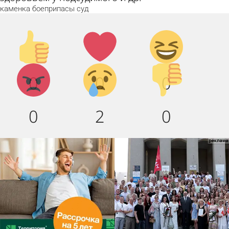
каменка
боеприпасы
суд
Палец
Лайк!
Дикий
вверх!
смех!
Агрессия!
Грусть
Палец
0
0
0
:(
вниз!
0
2
0