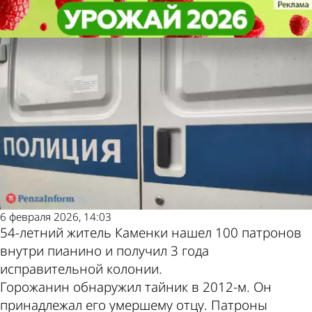
Криминал
Криминал
Житель Каменки нашел тайник с
Житель Каменки нашел тайник с
Другие новости по
Погода и курсы
боеприпасами
боеприпасами
теме
валют в Пензе
6 февраля 2026, 14:03
54-летний житель Каменки нашел 100 патронов
внутри пианино и получил 3 года
исправительной колонии.
Горожанин обнаружил тайник в 2012-м. Он
принадлежал его умершему отцу. Патроны