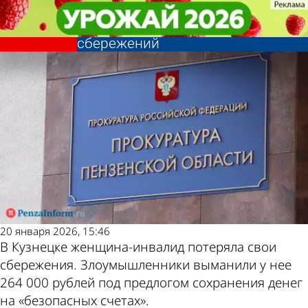
Криминал
Криминал
Дроппера обязали вернуть
Дроппера обязали вернуть
Другие новости по
Погода и курсы
кузнечанке часть потерянных
кузнечанке часть потерянных
сбережений
сбережений
теме
валют в Пензе
20 января 2026, 15:46
В Кузнецке женщина-инвалид потеряла свои
сбережения. Злоумышленники выманили у нее
264 000 рублей под предлогом сохранения денег
на «безопасных счетах».