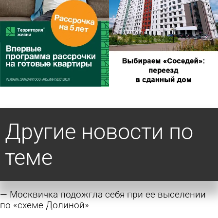
Другие новости по
теме
Москвичка подожгла себя при ее выселении
по «схеме Долиной»