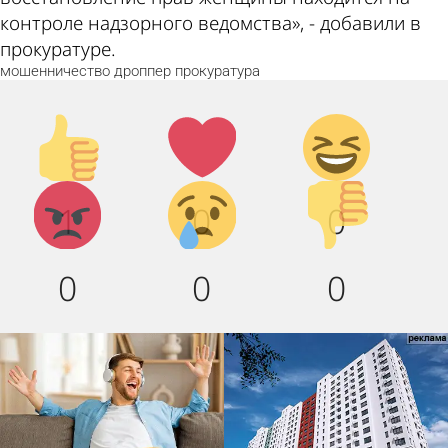
контроле надзорного ведомства», - добавили в
прокуратуре.
мошенничество
дроппер
прокуратура
Палец
Лайк!
Дикий
вверх!
смех!
Агрессия!
Грусть
Палец
1
0
0
:(
вниз!
0
0
0