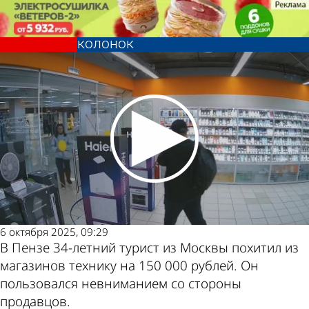
Криминал
Пензенские полицейские
задержали похитителя умных
колонок
Криминал
Пензенские полицейские
задержали похитителя умных
Другие
Погода и
колонок
новости по
курсы валют
теме
в Пензе
6 октября 2025, 09:29
В Пензе 34-летний турист из Москвы похитил из
магазинов технику на 150 000 рублей. Он
пользовался невниманием со стороны
продавцов.