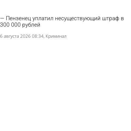
Пензенец уплатил несуществующий штраф в
300 000 рублей
6 августа 2026 08:34
Криминал
В Каменском районе пьяная попутчица
обокрала водителя на трассе
5 августа 2026 11:00
Криминал
В Мокшанском районе в багажнике
автомобиля нашли гашиш
5 августа 2026 09:54
Криминал