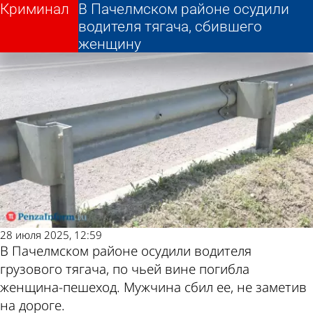
Криминал
Криминал
В Пачелмском районе осудили
В Пачелмском районе осудили
Другие новости по
Погода и курсы
водителя тягача, сбившего
водителя тягача, сбившего
женщину
женщину
теме
валют в Пензе
28 июля 2025, 12:59
В Пачелмском районе осудили водителя
грузового тягача, по чьей вине погибла
женщина-пешеход. Мужчина сбил ее, не заметив
на дороге.