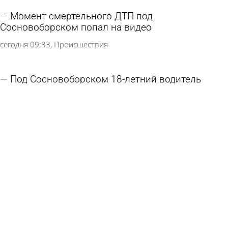
сегодня 10:54
Глас народа
В селе Грабово обнаружили тело утонувшего
мужчины
сегодня 10:25
Происшествия
На Русеевском карьере утонул молодой
человек
сегодня 10:03
Происшествия
Момент смертельного ДТП под
Сосновоборском попал на видео
сегодня 09:33
Происшествия