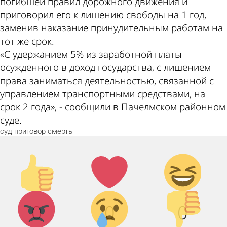
погибшей правил дорожного движения и
приговорил его к лишению свободы на 1 год,
заменив наказание принудительным работам на
тот же срок.
«С удержанием 5% из заработной платы
осужденного в доход государства, с лишением
права заниматься деятельностью, связанной с
управлением транспортными средствами, на
срок 2 года», - сообщили в Пачелмском районном
суде.
суд
приговор
смерть
Палец
Лайк!
Дикий
вверх!
смех!
Агрессия!
Грусть :
Палец
0
0
0
(
вниз!