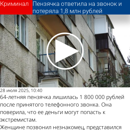
Криминал
Криминал
Пензячка ответила на звонок и
Пензячка ответила на звонок и
Другие новости по
Погода и курсы
потеряла 1,8 млн рублей
потеряла 1,8 млн рублей
теме
валют в Пензе
28 июля 2025, 10:40
64-летняя пензячка лишилась 1 800 000 рублей
после принятого телефонного звонка. Она
поверила, что ее деньги могут попасть к
экстремистам.
Женщине позвонил незнакомец, представился