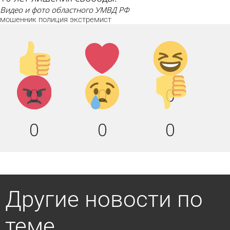
видео и фото областного УМВД РФ
мошенник
полиция
экстремист
Палец
Лайк!
Дикий
вверх!
смех!
Агрессия!
Грусть
Палец
0
0
0
:(
вниз!
0
0
0
Другие новости по
теме