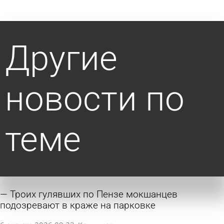
Другие
новости по
теме
Троих гулявших по Пензе мокшанцев
подозревают в краже на парковке