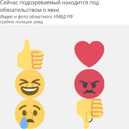
Сейчас подозреваемый находится под
обязательством о явке.
видео и фото областного УМВД РФ
грабеж
полиция
умвд
Палец
Лайк!
вверх!
Дикий
Агрессия!
0
0
смех!
Грусть :(
Палец
0
0
вниз!