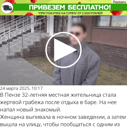
Криминал
Пензячка стала жертвой грабежа
после знакомства в баре
Криминал
Пензячка стала жертвой грабежа
после знакомства в баре
Другие
Погода и
новости по
курсы валют
теме
в Пензе
24 марта 2025, 10:17
В Пензе 32-летняя местная жительница стала
жертвой грабежа после отдыха в баре. На нее
напал новый знакомый.
Женщина выпивала в ночном заведении, а затем
вышла на улицу, чтобы пообщаться с одним из