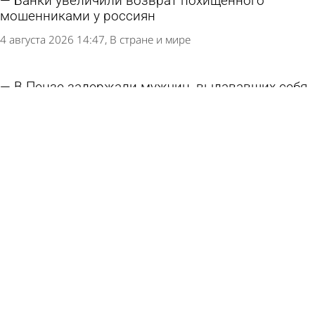
Банки увеличили возврат похищенного
мошенниками у россиян
4 августа 2026 14:47
В стране и мире
В Пензе задержали мужчин, выдававших себя
за мастеров
4 августа 2026 11:19
Криминал
В Пензе вынесли приговор двум курьерам
мошенников
4 августа 2026 09:22
Криминал
В Пензе преподавателя вуза подозревают в
обмане студентов
3 августа 2026 09:03
Криминал