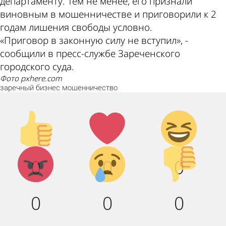
департаменту. Тем не менее, его признали
виновным в мошенничестве и приговорили к 2
годам лишения свободы условно.
«Приговор в законную силу не вступил», -
сообщили в пресс-службе Зареченского
городского суда.
фото pxhere.com
заречный
бизнес
мошенничество
Палец
Лайк!
Дикий
вверх!
смех!
Агрессия!
Грусть :
Палец
0
0
0
(
вниз!
0
0
0