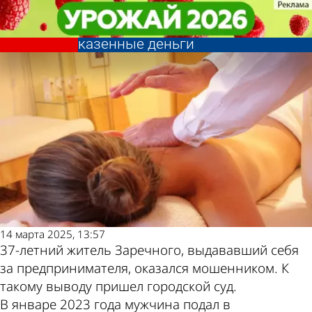
Криминал
Криминал
Зареченец пообещал открыть
Зареченец пообещал открыть
Другие новости по
Погода и курсы
кабинет массажа и присвоил
кабинет массажа и присвоил
казенные деньги
казенные деньги
теме
валют в Пензе
14 марта 2025, 13:57
37-летний житель Заречного, выдававший себя
за предпринимателя, оказался мошенником. К
такому выводу пришел городской суд.
В январе 2023 года мужчина подал в