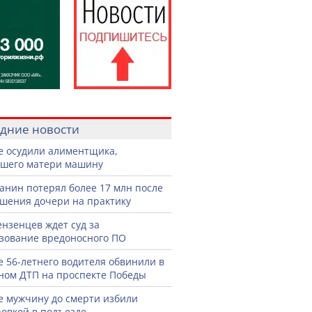
дние новости
е осудили алиментщика,
шего матери машину
анин потерял более 17 млн после
шения дочери на практику
ензенцев ждет суд за
зование вредоносного ПО
е 56-летнего водителя обвинили в
ном ДТП на проспекте Победы
е мужчину до смерти избили
овкой в подъезде