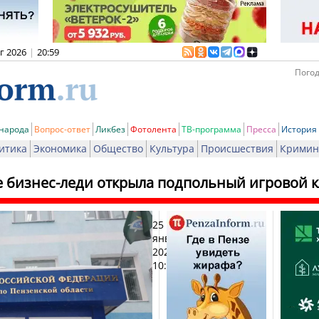
вг 2026
|
20:59
Погод
 народа
Вопрос-ответ
Ликбез
Фотолента
ТВ-программа
Пресса
История
итика
Экономика
Общество
Культура
Происшествия
Кримин
е бизнес-леди открыла подпольный игровой к
25
Печа
января
2025,
10:41