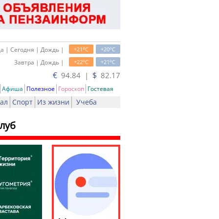
o
o
а | Сегодня | Дождь |
+21
C
+20
C
o
o
Завтра | Дождь |
+22
C
+21
C
€
$
94.84 |
82.17
Афиша
Полезное
Гороскоп
Гостевая
ал
Спорт
Из жизни
Учеба
луб
ть