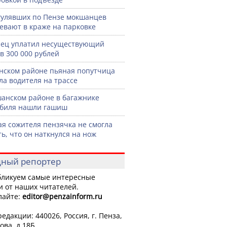
гулявших по Пензе мокшанцев
евают в краже на парковке
ец уплатил несуществующий
в 300 000 рублей
нском районе пьяная попутчица
ла водителя на трассе
анском районе в багажнике
биля нашли гашиш
я сожителя пензячка не смогла
ть, что он наткнулся на нож
ный репортер
ликуем самые интересные
и от наших читателей.
лайте:
editor
@penzainform.ru
едакции: 440026, Россия, г. Пенза,
ова, д.18Б.