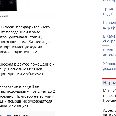
Троих 
подозр
Пензен
шь после предварительного
штраф 
 их поведением в зале.
В Каме
ов, учитывали ставки,
обокра
ыигрыши. Сама бизнес-леди
аспоряжалась доходами,
В Мокш
чивала подчиненным
автомо
Убивша
ереехал в другое помещение -
доказа
 еще несколько месяцев.
иции пришли с обыском и
Народ
аказание в виде 3 лет
Мы пуб
ым подсудимым - от 2 лет до 2
новост
условно. Приговор не вступил
Присы
арший помощник руководителя
ьяна Махницкая.
Адрес р
ул. Кир