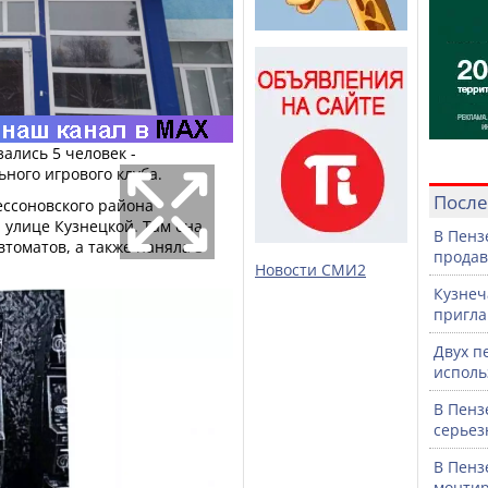
ались 5 человек -
ного игрового клуба.
После
ессоновского района
 улице Кузнецкой. Там она
В Пенз
втоматов, а также наняла 3
продав
Новости СМИ2
Кузнеч
пригла
Двух п
исполь
В Пенз
серьез
В Пенз
монтир