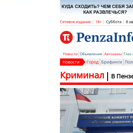
Сетевое издание
|
18+
|
Суббота
|
8 а
Новости
Объявления
Автохамы
Глас
Новости
Город
Брифинги
Пол
Криминал
В Пенз