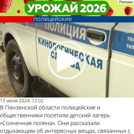
Криминал
Криминал
К отдыхающим в лагере
К отдыхающим в лагере
«Солнечная поляна» приехали
«Солнечная поляна» приехали
Другие
Погода и
полицейские
полицейские
новости по
курсы валют
теме
в Пензе
15 июля 2024, 12:02
В Пензенской области полицейские и
общественники посетили детский лагерь
«Солнечная поляна». Они рассказали
отдыхающим об интересных вещах, связанных с