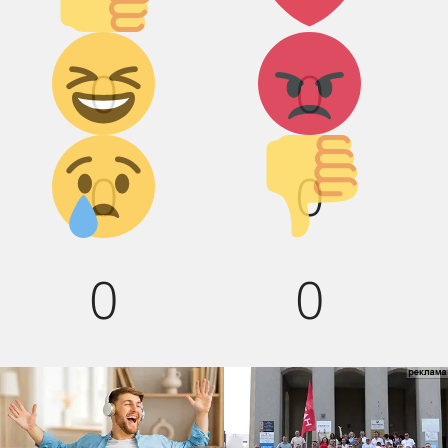
Дикий
Агрессия!
0
0
смех!
Грусть :(
Палец
0
0
вниз!
0
0