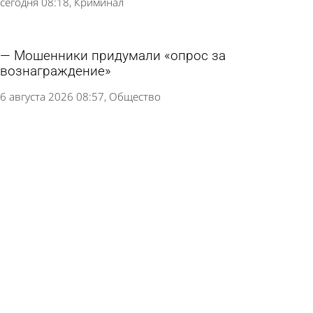
сегодня 08:18
Криминал
Мошенники придумали «опрос за
вознаграждение»
6 августа 2026 08:57
Общество
Пензенец уплатил несуществующий штраф в
300 000 рублей
6 августа 2026 08:34
Криминал
Названы размеры средней пенсии в России и
Пензенской области
5 августа 2026 14:33
Экономика