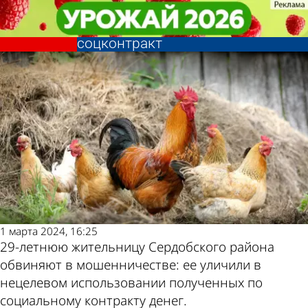
Криминал
Криминал
Жительница Сердобского района
Жительница Сердобского района
раздала долги, оформив
раздала долги, оформив
Другие новости
Погода и курсы
соцконтракт
соцконтракт
по теме
валют в Пензе
1 марта 2024, 16:25
29-летнюю жительницу Сердобского района
обвиняют в мошенничестве: ее уличили в
нецелевом использовании полученных по
социальному контракту денег.