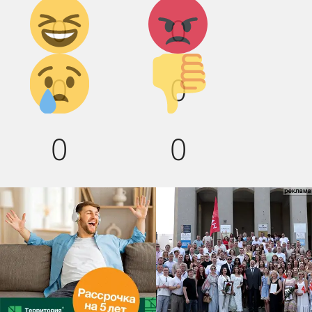
Дикий
Агрессия!
0
0
смех!
Грусть :(
Палец
0
0
вниз!
0
0