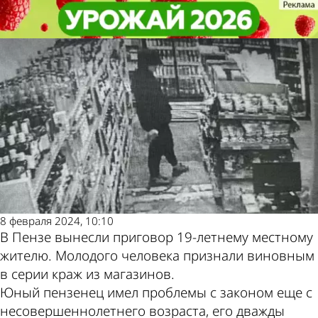
Криминал
Криминал
19-летний пензенец «отдохнет» от
19-летний пензенец «отдохнет» от
бесконечных краж в колонии
бесконечных краж в колонии
Другие
Погода и
новости по
курсы валют в
теме
Пензе
8 февраля 2024, 10:10
В Пензе вынесли приговор 19-летнему местному
жителю. Молодого человека признали виновным
в серии краж из магазинов.
Юный пензенец имел проблемы с законом еще с
несовершеннолетнего возраста, его дважды