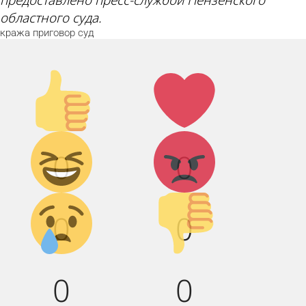
областного суда.
кража
приговор
суд
Палец
Лайк!
вверх!
Дикий
Агрессия!
0
0
смех!
Грусть :(
Палец
0
0
вниз!
0
0