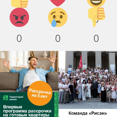
Агрессия!
Грусть :(
Палец
0
0
0
вниз!
0
0
0