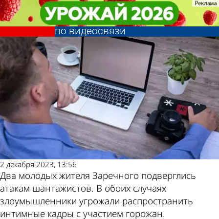
Криминал
Криминал
Шантажистка соблазнила
Шантажистка соблазнила
Другие новости по
Погода и курсы
зареченца виртуальным интимом
зареченца виртуальным интимом
по видеосвязи
по видеосвязи
теме
валют в Пензе
2 декабря 2023, 13:56
Два молодых жителя Заречного подверглись
атакам шантажистов. В обоих случаях
злоумышленники угрожали распространить
интимные кадры с участием горожан.