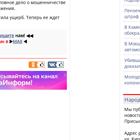
оловное дело о мошенничестве
ожения.
Пензен
штраф 
ила ущерб. Теперь ее ждет
В Каме
обокра
ишите
нам!
◀◀
м» в
▶️
MAX
◀️
В Мокш
автомо
Убивша
доказа
Молодо
колони
Народ
Мы пуб
новост
Присы
Адрес р
ул. Кир