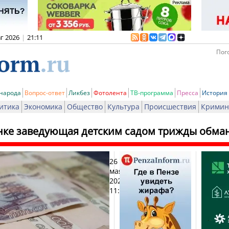
вг 2026
|
21:11
Пого
 народа
Вопрос-ответ
Ликбез
Фотолента
ТВ-программа
Пресса
История
итика
Экономика
Общество
Культура
Происшествия
Кримин
нке заведующая детским садом трижды обман
26
Печат
мая
2023,
11:37