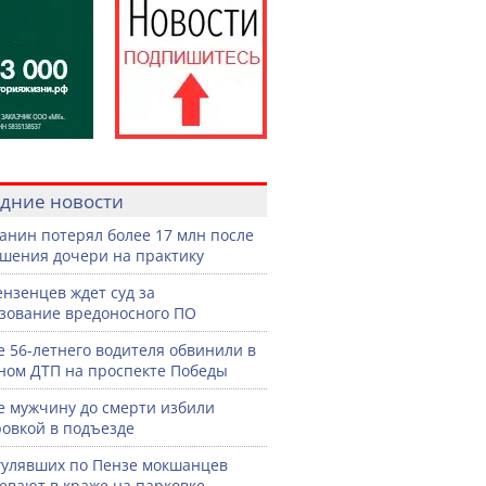
дние новости
анин потерял более 17 млн после
шения дочери на практику
ензенцев ждет суд за
зование вредоносного ПО
е 56-летнего водителя обвинили в
ном ДТП на проспекте Победы
е мужчину до смерти избили
овкой в подъезде
гулявших по Пензе мокшанцев
евают в краже на парковке