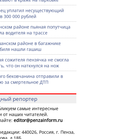
ец уплатил несуществующий
в 300 000 рублей
нском районе пьяная попутчица
ла водителя на трассе
анском районе в багажнике
биля нашли гашиш
я сожителя пензячка не смогла
ть, что он наткнулся на нож
го бековчанина отправили в
ю за смертельное ДТП
ный репортер
ликуем самые интересные
и от наших читателей.
лайте:
editor
@penzainform.ru
едакции: 440026, Россия, г. Пенза,
ова, д.18Б.