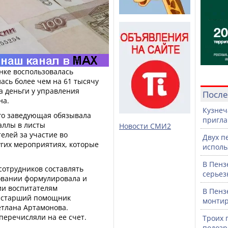
нке воспользовалась
ась более чем на 61 тысячу
 деньги у управления
После
на.
Кузнеч
-го заведующая обязывала
пригла
аллы в листы
Новости СМИ2
елей за участие во
Двух п
угих мероприятиях, которые
исполь
В Пенз
сотрудников составлять
серьез
овании формулировала и
ии воспитателям
В Пенз
 старший помощник
монтир
етлана Артамонова.
еречисляли на ее счет.
Троих 
подозр