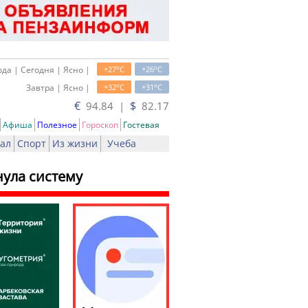
o
o
да | Сегодня | Ясно |
+27
C
+26
C
o
o
Завтра | Ясно |
+32
C
+31
C
€
$
94.84 |
82.17
Афиша
Полезное
Гороскоп
Гостевая
ал
Спорт
Из жизни
Учеба
ула систему
ь