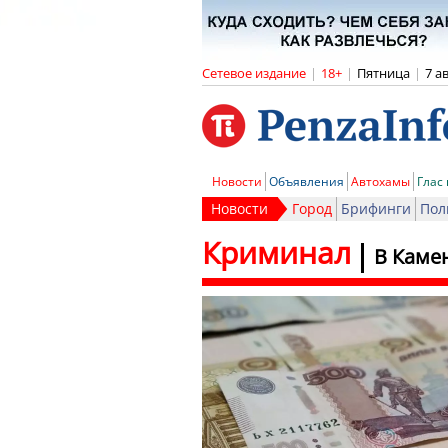
Сетевое издание
|
18+
|
Пятница
|
7 а
Новости
Объявления
Автохамы
Глас
Новости
Город
Брифинги
Пол
Криминал
В Каме