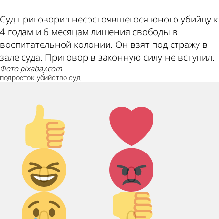
Суд приговорил несостоявшегося юного убийцу к
4 годам и 6 месяцам лишения свободы в
воспитательной колонии. Он взят под стражу в
зале суда. Приговор в законную силу не вступил.
фото pixabay.com
подросток
убийство
суд
Палец
Лайк!
вверх!
Дикий
Агрессия!
0
0
смех!
Грусть :(
Палец
0
0
вниз!