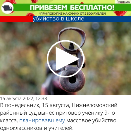
Криминал
Нижнеломовский подросток
хотел устроить массовое
убийство в школе
Криминал
Нижнеломовский подросток
хотел устроить массовое
Другие
Погода и
убийство в школе
новости по
курсы валют в
теме
Пензе
15 августа 2022, 12:33
В понедельник, 15 августа, Нижнеломовский
районный суд вынес приговор ученику 9-го
класса,
планировавшему
массовое убийство
одноклассников и учителей.