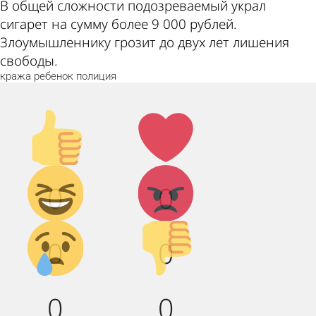
В общей сложности подозреваемый украл
сигарет на сумму более 9 000 рублей.
Злоумышленнику грозит до двух лет лишения
свободы.
кража
ребенок
полиция
Палец
Лайк!
вверх!
Дикий
Агрессия!
0
0
смех!
Грусть :(
Палец
0
0
вниз!
0
0