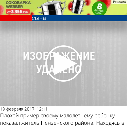
Криминал
Пензенец похитил из магазина
сигареты в присутствии своего
сына
Криминал
Пензенец похитил из магазина
сигареты в присутствии своего
Другие новости
Погода и курсы
сына
по теме
валют в Пензе
19 февраля 2017, 12:11
Плохой пример своему малолетнему ребенку
показал житель Пензенского района. Находясь в