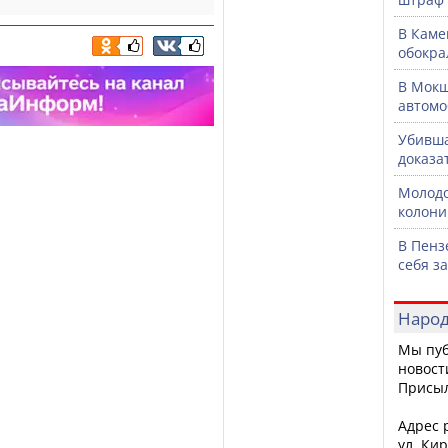
В Каме
обокра
В Мокш
автомо
Убивша
доказа
Молодо
колони
В Пенз
себя з
Народ
Мы пуб
новост
Присы
Адрес р
ул. Кир