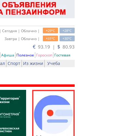
o
o
| Сегодня | Облачно |
+29
C
+28
C
o
o
Завтра | Облачно |
+31
C
+30
C
€
$
93.19 |
80.93
Афиша
Полезное
Гороскоп
Гостевая
ал
Спорт
Из жизни
Учеба
ь