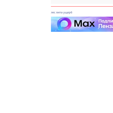
лес
липа
ущерб