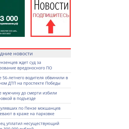
дние новости
ензенцев ждет суд за
зование вредоносного ПО
е 56-летнего водителя обвинили в
ном ДТП на проспекте Победы
е мужчину до смерти избили
овкой в подъезде
гулявших по Пензе мокшанцев
евают в краже на парковке
ец уплатил несуществующий
в 300 000 рублей