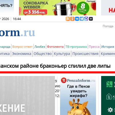
г 2026
|
16:44
Погода 
 народа
Вопрос-ответ
Ликбез
Фотолента
ТВ-программа
Пресса
История
итика
Экономика
Общество
Культура
Происшествия
Кримин
анском районе браконьер спилил две липы
9
Печат
июня
2016,
12:46