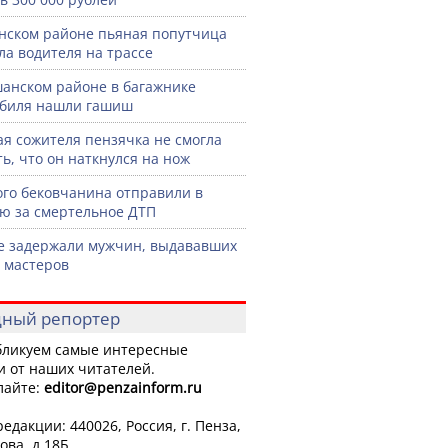
нском районе пьяная попутчица
ла водителя на трассе
анском районе в багажнике
биля нашли гашиш
я сожителя пензячка не смогла
ть, что он наткнулся на нож
го бековчанина отправили в
ю за смертельное ДТП
е задержали мужчин, выдававших
а мастеров
ный репортер
ликуем самые интересные
и от наших читателей.
лайте:
editor
@penzainform.ru
едакции: 440026, Россия, г. Пенза,
ова, д.18Б.