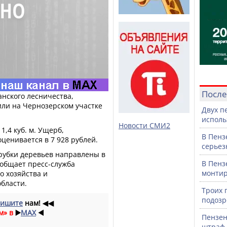
После
анского лесничества,
или на Чернозерском участке
Двух п
исполь
Новости СМИ2
,4 куб. м. Ущерб,
В Пенз
ценивается в 7 928 рублей.
серьез
рубки деревьев направлены в
В Пенз
ообщает пресс-служба
монтир
о хозяйства и
бласти.
Троих 
подозр
ишите
нам!
◀◀
м» в
▶️
MAX
◀️
Пензен
штраф 