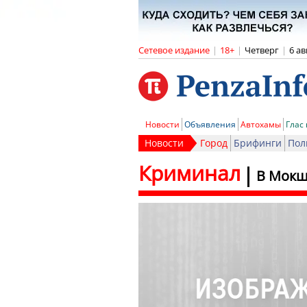
Сетевое издание
|
18+
|
Четверг
|
6 ав
Новости
Объявления
Автохамы
Глас
Новости
Город
Брифинги
Пол
Криминал
В Мокш