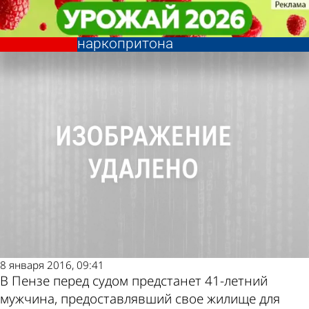
Криминал
Криминал
Жителя улицы Бородина будут
Жителя улицы Бородина будут
Последние новости
Погода и курсы
судить за организацию
судить за организацию
наркопритона
наркопритона
валют в Пензе
8 января 2016, 09:41
В Пензе перед судом предстанет 41-летний
мужчина, предоставлявший свое жилище для