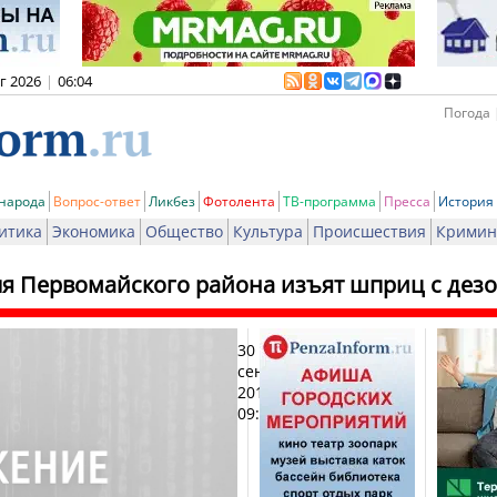
вг 2026
|
06:04
Погода 
 народа
Вопрос-ответ
Ликбез
Фотолента
ТВ-программа
Пресса
История
итика
Экономика
Общество
Культура
Происшествия
Кримин
ля Первомайского района изъят шприц с де
30
Пе
сентября
2014,
09:50