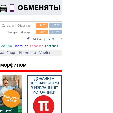
o
o
| Сегодня | Облачно |
+24
C
+23
C
o
o
Завтра | Дождь |
+20
C
+19
C
€
$
94.84 |
82.17
Афиша
Полезное
Гороскоп
Гостевая
ал
Спорт
Из жизни
Учеба
зоморфином
чать