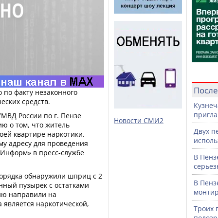
После
о по факту незаконного
еских средств.
Кузнеч
пригла
МВД России по г. Пензе
Новости СМИ2
ю о том, что житель
Двух п
оей квартире наркотики.
исполь
му адресу для проведения
аИнформ» в пресс-службе
В Пенз
серьез
порядка обнаружили шприц с 2
В Пенз
янный пузырек с остатками
монтир
ию направили на
а является наркотической,
Троих 
подозр