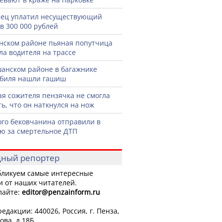
ец уплатил несуществующий
в 300 000 рублей
нском районе пьяная попутчица
ла водителя на трассе
анском районе в багажнике
биля нашли гашиш
я сожителя пензячка не смогла
ть, что он наткнулся на нож
го бековчанина отправили в
ю за смертельное ДТП
ный репортер
ликуем самые интересные
и от наших читателей.
лайте:
editor
@penzainform.ru
едакции: 440026, Россия, г. Пенза,
ова, д.18Б.