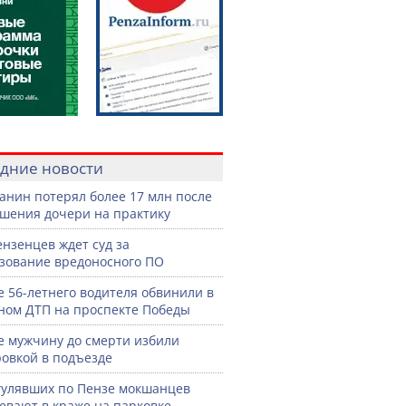
дние новости
анин потерял более 17 млн после
шения дочери на практику
ензенцев ждет суд за
зование вредоносного ПО
е 56-летнего водителя обвинили в
ном ДТП на проспекте Победы
е мужчину до смерти избили
овкой в подъезде
гулявших по Пензе мокшанцев
евают в краже на парковке