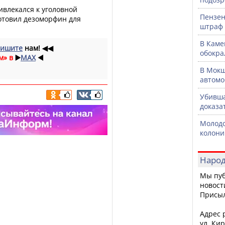
ивлекался к уголовной
Пензен
готовил дезоморфин для
штраф 
В Каме
ишите
нам!
◀◀
обокра
м» в
▶️
MAX
◀️
В Мокш
автомо
Убивша
доказа
Молодо
колони
Народ
Мы пуб
новост
Присы
Адрес р
ул. Кир