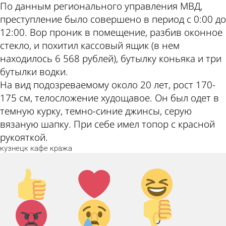
По данным регионального управления МВД,
преступление было совершено в период с 0:00 до
12:00. Вор проник в помещение, разбив оконное
стекло, и похитил кассовый ящик (в нем
находилось 6 568 рублей), бутылку коньяка и три
бутылки водки.
На вид подозреваемому около 20 лет, рост 170-
175 см, телосложение худощавое. Он был одет в
темную курку, темно-синие джинсы, серую
вязаную шапку. При себе имел топор с красной
рукояткой.
кузнецк
кафе
кража
Палец
Лайк!
Дикий
вверх!
смех!
Агрессия!
Грусть
Палец
0
0
0
:(
вниз!