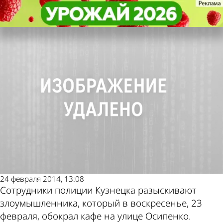
Криминал
Криминал
Неизвестный с топором обокрал
Неизвестный с топором обокрал
Другие новости по
Погода и курсы валют
кафе в Кузнецке
кафе в Кузнецке
теме
в Пензе
24 февраля 2014, 13:08
Сотрудники полиции Кузнецка разыскивают
злоумышленника, который в воскресенье, 23
февраля, обокрал кафе на улице Осипенко.