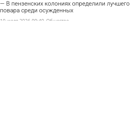
В пензенских колониях определили лучшего
повара среди осужденных
10 июля 2026 09:40
Общество
Капитальный ремонт школы в Сердобске
подходит к концу
7 июля 2026 10:58
Учеба
Верховный суд не изменил приговор
«положенцу» из пензенской колонии
29 июня 2026 15:13
Криминал
Дорога в Сердобском районе привлекла
внимание главы СКР
28 июня 2026 10:47
Общество