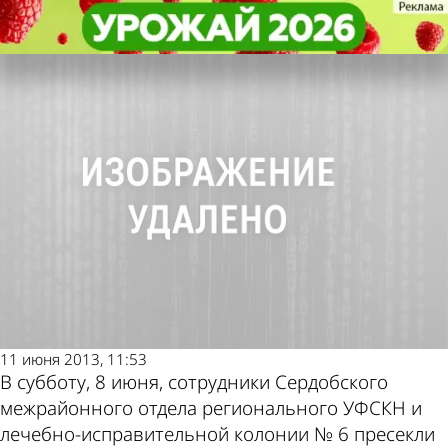
Криминал
Криминал
Таксист попытался передать
Таксист попытался передать
Другие новости по
Погода и курсы
«Трамал» в сердобскую колонию
«Трамал» в сердобскую колонию
теме
валют в Пензе
11 июня 2013, 11:53
В субботу, 8 июня, сотрудники Сердобского
межрайонного отдела регионального УФСКН и
лечебно-исправительной колонии № 6 пресекли