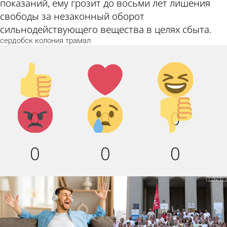
показаний, ему грозит до восьми лет лишения
свободы за незаконный оборот
сильнодействующего вещества в целях сбыта.
сердобск
колония
трамал
Палец
Лайк!
Дикий
вверх!
смех!
Агрессия!
Грусть :
Палец
0
0
0
(
вниз!
0
0
0