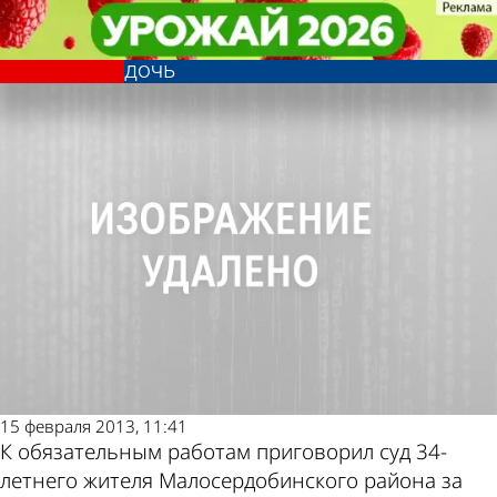
Криминал
Криминал
Житель Малосердобинского
Житель Малосердобинского
Другие новости по
Погода и курсы
района в пьяном виде избивал
района в пьяном виде избивал
дочь
дочь
теме
валют в Пензе
15 февраля 2013, 11:41
К обязательным работам приговорил суд 34-
летнего жителя Малосердобинского района за