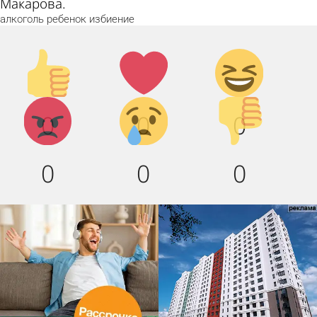
Макарова.
алкоголь
ребенок
избиение
Палец
Лайк!
Дикий
вверх!
смех!
Агрессия!
Грусть
Палец
0
0
0
:(
вниз!
0
0
0