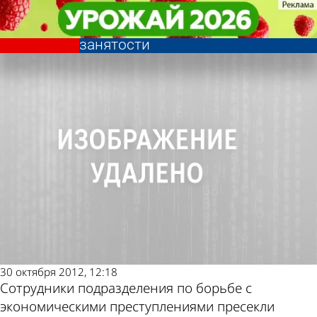
Криминал
Криминал
Пензяки попались на растрате и
Пензяки попались на растрате и
Другие новости по
Погода и курсы
присвоении денег центра
присвоении денег центра
занятости
занятости
теме
валют в Пензе
30 октября 2012, 12:18
Сотрудники подразделения по борьбе с
экономическими преступлениями пресекли