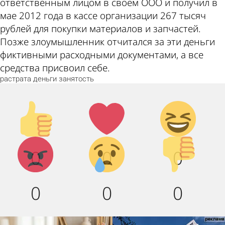
ответственным лицом в своем ООО и получил в
мае 2012 года в кассе организации 267 тысяч
рублей для покупки материалов и запчастей.
Позже злоумышленник отчитался за эти деньги
фиктивными расходными документами, а все
средства присвоил себе.
растрата
деньги
занятость
Палец
Лайк!
Дикий
вверх!
смех!
Агрессия!
Грусть :
Палец
0
0
0
(
вниз!
0
0
0