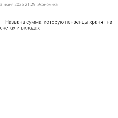
3 июня 2026 21:29
Экономика
Названа сумма, которую пензенцы хранят на
счетах и вкладах
3 июня 2026 13:48
Экономика
Названа сумма, которую носят в кошельке
россияне
18 мая 2026 09:59
Экономика
Досуг с пензячками обошелся гостю из
Мордовии в полмиллиона
18 мая 2026 09:57
Криминал