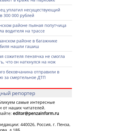
ец уплатил несуществующий
в 300 000 рублей
нском районе пьяная попутчица
ла водителя на трассе
анском районе в багажнике
биля нашли гашиш
я сожителя пензячка не смогла
ть, что он наткнулся на нож
го бековчанина отправили в
ю за смертельное ДТП
ный репортер
ликуем самые интересные
и от наших читателей.
лайте:
editor
@penzainform.ru
едакции: 440026, Россия, г. Пенза,
ова, д.18Б.