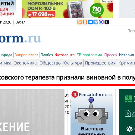
вг 2026
|
09:47
Пого
 народа
Вопрос-ответ
Ликбез
Фотолента
ТВ-программа
Пресса
История
итика
Экономика
Общество
Культура
Происшествия
Кримин
овского терапевта признали виновной в пол
31
Печа
января
2012,
10:19