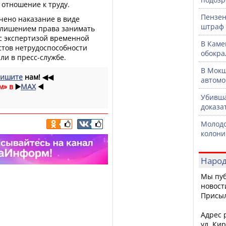
отношение к труду.
Пензен
чено наказание в виде
штраф 
с лишением права занимать
с экспертизой временной
В Каме
стов нетрудоспособности
обокра
или в пресс-службе.
В Мокш
ишите
нам!
◀◀
автомо
м» в
▶️
MAX
◀️
Убивша
доказа
Молодо
колони
Народ
Мы пуб
новост
Присы
Адрес р
ул. Кир