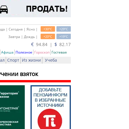
o
o
да | Сегодня | Ясно |
+30
C
+29
C
o
o
Завтра | Дождь |
+20
C
+19
C
€
$
94.84 |
82.17
Афиша
Полезное
Гороскоп
Гостевая
ал
Спорт
Из жизни
Учеба
учении взяток
ть