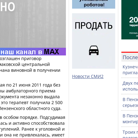
После
возглашен приговор
маковской центральной
Кузнеч
нана виновной в получении
пригла
Новости СМИ2
Двух п
ая по 21 июня 2011 года без
исполь
ры амбулаторного приема
окумента незаконно выдала
В Пенз
 это терапевт получила 2 500
серьез
ензенского областного суда.
В Пенз
в особом порядке. Подсудимая
монтир
ась и активно способствовала
уплений. Ранее к уголовной и
Троих 
и она не привлекалась, имеет
подозр