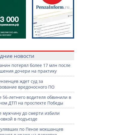
дние новости
анин потерял более 17 млн после
шения дочери на практику
ензенцев ждет суд за
зование вредоносного ПО
е 56-летнего водителя обвинили в
ном ДТП на проспекте Победы
е мужчину до смерти избили
овкой в подъезде
гулявших по Пензе мокшанцев
евают в краже на парковке