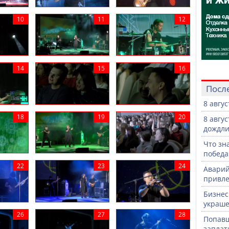
Посл
8 авгу
8 авгу
дождли
Что зн
победа
Аварий
привле
Бизнес
украше
Попавш
заплат