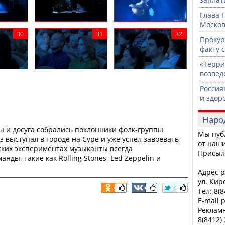
Глава 
Москов
Прокур
факту 
«Терри
возвед
Россия
и здор
Наро
ы и досуга собрались поклонники фолк-группы
Мы пуб
 выступал в городе на Суре и уже успел завоевать
от наши
ских экспериментах музыканты всегда
Присыл
нды, такие как Rolling Stones, Led Zeppelin и
Адрес р
ул. Кир
Тел: 8(
E-mail 
Рекламн
8(8412)