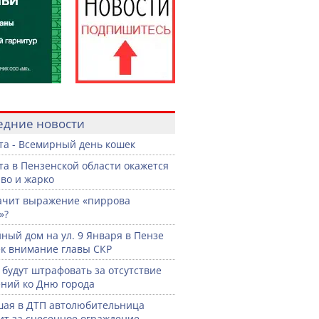
едние новости
ста - Всемирный день кошек
ста в Пензенской области окажется
во и жарко
ачит выражение «пиррова
»?
ный дом на ул. 9 Января в Пензе
к внимание главы СКР
 будут штрафовать за отсутствие
ний ко Дню города
ая в ДТП автолюбительница
ит за снесенное ограждение