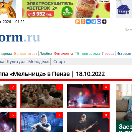
вг 2026
|
01:22
Пого
 народа
Вопрос-ответ
Ликбез
Фотолента
ТВ-программа
Пресса
История
ка
Культура
Молодёжь
Спорт
ппа «Мельница» в Пензе
| 18.10.2022