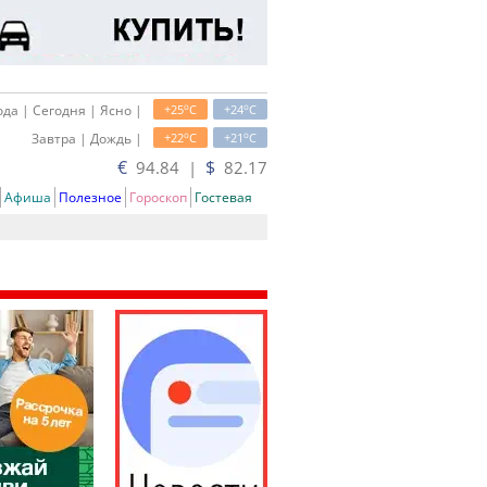
o
o
да | Сегодня | Ясно |
+25
C
+24
C
o
o
Завтра | Дождь |
+22
C
+21
C
€
$
94.84 |
82.17
Афиша
Полезное
Гороскоп
Гостевая