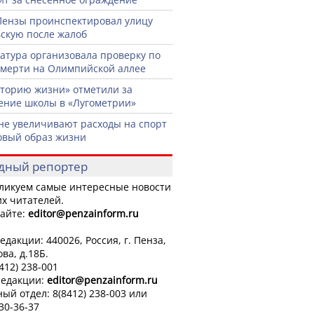
Пензы проинспектировал улицу
скую после жалоб
атура организовала проверку по
смерти на Олимпийской аллее
торию жизни» отметили за
ение школы в «Лугометрии»
не увеличивают расходы на спорт
овый образ жизни
дный репортер
ликуем самые интересные новости
х читателей.
айте:
editor
@penzainform.ru
едакции: 440026, Россия, г. Пенза,
ова, д.18Б.
8412) 238-001
редакции:
editor
@penzainform.ru
ый отдел: 8(8412) 238-003 или
 30-36-37