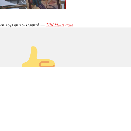
Автор фотографий —
ТРК Наш дом
Палец вверх!
Лайк!
0
Дикий смех!