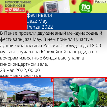
Фотолента,
Фотолента,
Яркие
Яркие
«Культура»
«Культура»
моменты
моменты
фестиваля
фестиваля
Jazz May
Jazz May
Penza 2022
Penza 2022
В Пензе провели двухдневный международный
фестиваль Jazz May. В нем приняли участие
лучшие коллективы России. С полудня до 18:00
музыка звучала на Юбилейной площади, а по
вечерам известные бенды выступали в
киноконцертном зале.
23 мая 2022, 00:00
джаз
музыка
фестиваль