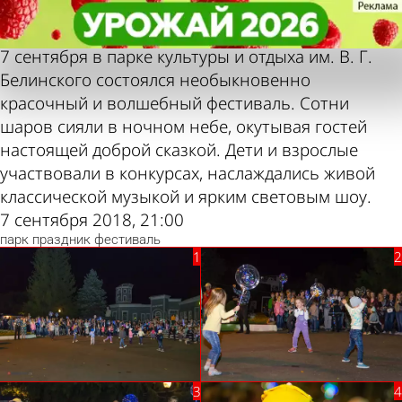
Фотолента,
Фотолента,
Фестиваль
Фестиваль
«Культура»
«Культура»
шаров
шаров
7 сентября в парке культуры и отдыха им. В. Г.
Белинского состоялся необыкновенно
красочный и волшебный фестиваль. Сотни
шаров сияли в ночном небе, окутывая гостей
настоящей доброй сказкой. Дети и взрослые
участвовали в конкурсах, наслаждались живой
классической музыкой и ярким световым шоу.
7 сентября 2018, 21:00
парк
праздник
фестиваль